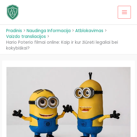
Pereiti
prie
MAI
turinio
MEN
Pradinis
Naudinga Informacija
Atblokavimas
Vaizdo transliacijos
Hario Poterio filmai online: Kaip ir kur žiūrėti legaliai bei
kokybiškai?