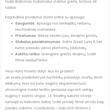
todėl išlaikomas maksimalus stabilus greitis, būtinas 4K
raiškai.
Pagrindiniai privalumai žiūrint online su apsauga:
Saugumas:
Apsauga nuo kenkėjiškų reklamų
neoficialiose svetainėse.
Privatumas:
Niekas neseka jūsų žiūrėjimo įpročių.
Globalus pasiekiamumas:
Galite žiūrėti turinį iš bet
kurios pasaulio vietos platformų bibliotekų.
Aukšta raiška:
Išvengiate greičio ribojimų, todėl
filmai nesibufferina.
Visos Hario Poterio dalys: Nuo ko pradėti?
Jei esate pradedantysis burtininkų pasaulyje, svarbu žinoti
eiliškumą. Nors kai kurie mėgsta eksperimentuoti,
chronologinė tvarka leidžia geriausiai suprasti veikėjų
augimą ir siužeto vingius. J.K. Rowling sukurta istorija
tamsėja su kiekviena dalimi, todėl pirmieji filmai atrodo kaip
pasaka vaikams, o paskutiniai – kaip rimti dramos ir