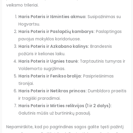
veiksmo trileriai.
Haris Poteris ir Išminties akmuo:
Susipažinimas su
Hogvartsu.
Haris Poteris ir Paslapčių kambarys:
Paslaptingas
pavojus mokyklos koridoriuose.
Haris Poteris ir Azkabano kalinys:
Brandesnis
požiūris ir kelionės laiku.
Haris Poteris ir Ugnies taurė:
Tarptautinis turnyras ir
Voldemorto sugrįžimas.
Haris Poteris ir Fenikso brolija:
Pasipriešinimas
tironijai.
Haris Poteris ir Netikras princas:
Dumbldoro praeitis
ir tragiški praradimai.
Haris Poteris ir Mirties relikvijos (1 ir 2 dalys):
Galutinis mūšis už burtininkų pasaulį.
Nepamirškite, kad po pagrindinės sagos galite tęsti pažintį