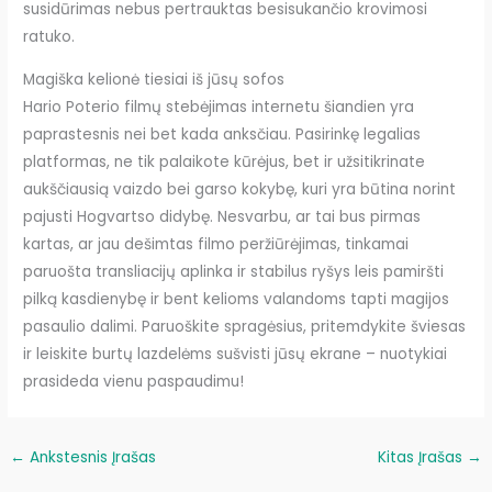
susidūrimas nebus pertrauktas besisukančio krovimosi
ratuko.
Magiška kelionė tiesiai iš jūsų sofos
Hario Poterio filmų stebėjimas internetu šiandien yra
paprastesnis nei bet kada anksčiau. Pasirinkę legalias
platformas, ne tik palaikote kūrėjus, bet ir užsitikrinate
aukščiausią vaizdo bei garso kokybę, kuri yra būtina norint
pajusti Hogvartso didybę. Nesvarbu, ar tai bus pirmas
kartas, ar jau dešimtas filmo peržiūrėjimas, tinkamai
paruošta transliacijų aplinka ir stabilus ryšys leis pamiršti
pilką kasdienybę ir bent kelioms valandoms tapti magijos
pasaulio dalimi. Paruoškite spragėsius, pritemdykite šviesas
ir leiskite burtų lazdelėms sušvisti jūsų ekrane – nuotykiai
prasideda vienu paspaudimu!
←
Ankstesnis Įrašas
Kitas Įrašas
→