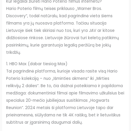
Kur legaliai žiūrėti Hario Poterio filmus internetu?
Hario Poterio filmų teisės priklauso „Warner Bros.
Discovery“, todėl natūralu, kad pagrindinė vieta šiems
filmams yra jų nuosava platforma. Tačiau situacija
Lietuvoje šiek tiek skiriasi nuo tos, kuri yra JAV ar kitose
didžiosiose rinkose. Lietuvoje žiūrovai turi keletą patikimų
pasirinkimų, kurie garantuoja legalią peržiūrą be jokių
trikdžių.
1. HBO Max (dabar tiesiog Max)
Tai pagrindinė platforma, kurioje visada rasite visą Hario
Poterio kolekciją – nuo „Išminties akmens“ iki „Mirties
relikvijų 2 dalies“. Be to, čia dažnai pateikiama ir papildoma
medžiaga: dokumentiniai filmai apie filmavimo užkulisius bei
specialus 20-mečio jubiliejaus susitikimas „Hogwarts
Reunion“. 2024 metais ši platforma Lietuvoje tapo dar
prieinamesnė, siūlydama ne tik 4K raišką, bet ir lietuviškus
subtitrus ar įgarsinimą daugumai dalių.