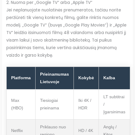
2. Nuoma per „Google TV“ arba „Apple TV“
Jei neplanuojate nuolatinės prenumeratos, tačiau norite
peržiūrėti tik vieną konkretų filmą, galite rinktis nuomos
modelį. „Google TV“ (buvęs „Google Play Movies“) ir „Apple
TV“ leidžia išsinuomoti filmą 48 valandoms arba nusipirkti jį
visam laikui į savo skaitmeninę biblioteką. Tai puikus
pasirinkimas tiems, kurie vertina aukščiausią įmanomą
vaizdo ir garso kokybę.
Prieinamumas
Platforma
Kokybė
Kalba
Lietuvoje
LT subtitrai
Max
Tiesiogiai
Iki 4K /
/
(HBO)
prieinama
HDR
Įgarsinimas
Priklauso nuo
Anglų /
Netflix
HD / 4K
regiono
Kitos