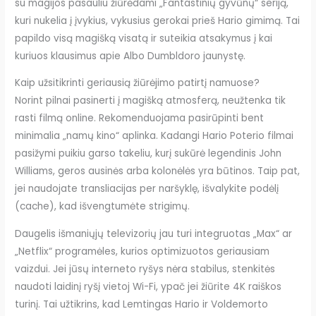
su magijos pasauliu žiūrėdami „Fantastinių gyvūnų“ seriją,
kuri nukelia į įvykius, vykusius gerokai prieš Hario gimimą. Tai
papildo visą magišką visatą ir suteikia atsakymus į kai
kuriuos klausimus apie Albo Dumbldoro jaunystę.
Kaip užsitikrinti geriausią žiūrėjimo patirtį namuose?
Norint pilnai pasinerti į magišką atmosferą, neužtenka tik
rasti filmą online. Rekomenduojama pasirūpinti bent
minimalia „namų kino“ aplinka. Kadangi Hario Poterio filmai
pasižymi puikiu garso takeliu, kurį sukūrė legendinis John
Williams, geros ausinės arba kolonėlės yra būtinos. Taip pat,
jei naudojate transliacijas per naršyklę, išvalykite podėlį
(cache), kad išvengtumėte strigimų.
Daugelis išmaniųjų televizorių jau turi integruotas „Max“ ar
„Netflix“ programėles, kurios optimizuotos geriausiam
vaizdui. Jei jūsų interneto ryšys nėra stabilus, stenkitės
naudoti laidinį ryšį vietoj Wi-Fi, ypač jei žiūrite 4K raiškos
turinį. Tai užtikrins, kad Lemtingas Hario ir Voldemorto