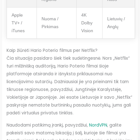
Apple
4K
Nuoma /
Lietuvių /
TV+ /
Dolby
Pirkimas
Anglų
iTunes
Vision
Kaip žiūrėti Hario Poterio filmus per Netflix?
Čia situacija pasidaro šiek tiek sudėtingesnė. Nors „Netflix“
turi milžinišką auditoriją, Hario Poterio filmai šioje
platformoje atsiranda ir išnyksta priklausomai nuo
licencijavimo sutarčių. Dažniausiai jie yra prieinami tik tam
tikruose regionuose, pavyzdžiui, Jungtinėje Karalystėje,
Vokietijoje ar Japonijoje. Jei esate Lietuvoje ir savo „Netflix“
paskyroje nematote burtininkų pasaulio nuotykių, jums gali
padėti virtualus privatus tinklas.
Naudodami patikimą įrankį, pavyzdžiui,
NordVPN
, galite
pakeisti savo matomą lokaciją į šalį, kurioje šie filmai yra