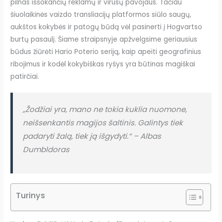
pilnas iššokančių reklamų ir virusų pavojaus. Tačiau
šiuolaikinės vaizdo transliacijų platformos siūlo saugų,
aukštos kokybės ir patogų būdą vėl pasinerti į Hogvartso
burtų pasaulį. Šiame straipsnyje apžvelgsime geriausius
būdus žiūrėti Hario Poterio seriją, kaip apeiti geografinius
ribojimus ir kodėl kokybiškas ryšys yra būtinas magiškai
patirčiai.
„Žodžiai yra, mano ne tokia kuklia nuomone,
neišsenkantis magijos šaltinis. Galintys tiek
padaryti žalą, tiek ją išgydyti.“ – Albas
Dumbldoras
Turinys