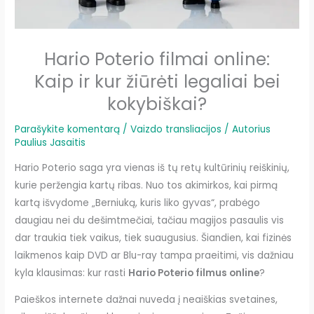
Hario Poterio filmai online:
Kaip ir kur žiūrėti legaliai bei
kokybiškai?
Parašykite komentarą
/
Vaizdo transliacijos
/ Autorius
Paulius Jasaitis
Hario Poterio saga yra vienas iš tų retų kultūrinių reiškinių,
kurie peržengia kartų ribas. Nuo tos akimirkos, kai pirmą
kartą išvydome „Berniuką, kuris liko gyvas“, prabėgo
daugiau nei du dešimtmečiai, tačiau magijos pasaulis vis
dar traukia tiek vaikus, tiek suaugusius. Šiandien, kai fizinės
laikmenos kaip DVD ar Blu-ray tampa praeitimi, vis dažniau
kyla klausimas: kur rasti
Hario Poterio filmus online
?
Paieškos internete dažnai nuveda į neaiškias svetaines,