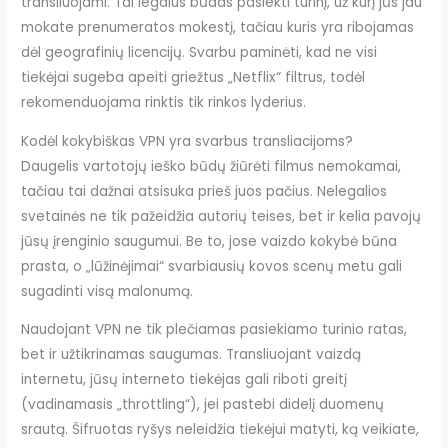
transliuojami. Tai legalus būdas pasiekti turinį, už kurį jūs jau
mokate prenumeratos mokestį, tačiau kuris yra ribojamas
dėl geografinių licencijų. Svarbu paminėti, kad ne visi
tiekėjai sugeba apeiti griežtus „Netflix“ filtrus, todėl
rekomenduojama rinktis tik rinkos lyderius.
Kodėl kokybiškas VPN yra svarbus transliacijoms?
Daugelis vartotojų ieško būdų žiūrėti filmus nemokamai,
tačiau tai dažnai atsisuka prieš juos pačius. Nelegalios
svetainės ne tik pažeidžia autorių teises, bet ir kelia pavojų
jūsų įrenginio saugumui. Be to, jose vaizdo kokybė būna
prasta, o „lūžinėjimai“ svarbiausių kovos scenų metu gali
sugadinti visą malonumą.
Naudojant VPN ne tik plečiamas pasiekiamo turinio ratas,
bet ir užtikrinamas saugumas. Transliuojant vaizdą
internetu, jūsų interneto tiekėjas gali riboti greitį
(vadinamasis „throttling“), jei pastebi didelį duomenų
srautą. Šifruotas ryšys neleidžia tiekėjui matyti, ką veikiate,