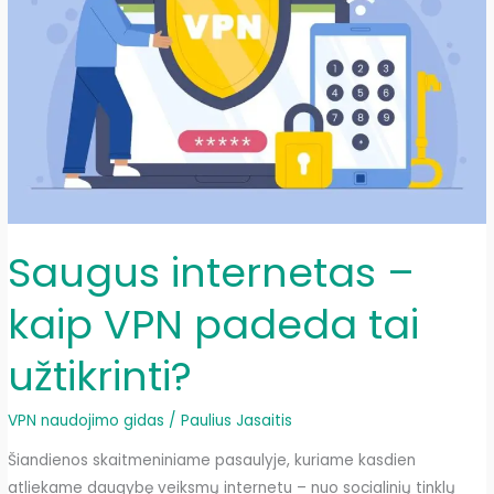
ir
sukonfigūruoti
VPN
Saugus internetas –
kaip VPN padeda tai
užtikrinti?
VPN naudojimo gidas
/
Paulius Jasaitis
Šiandienos skaitmeniniame pasaulyje, kuriame kasdien
atliekame daugybę veiksmų internetu – nuo socialinių tinklų