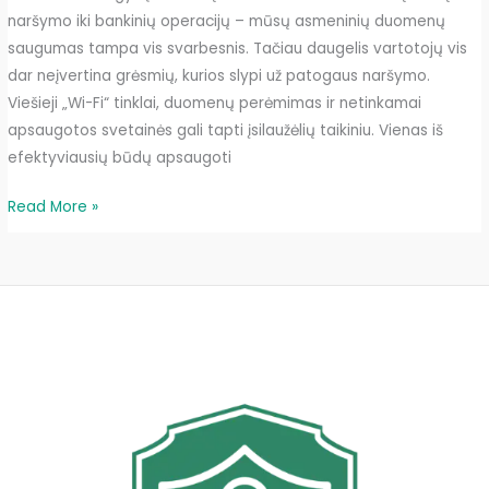
naršymo iki bankinių operacijų – mūsų asmeninių duomenų
saugumas tampa vis svarbesnis. Tačiau daugelis vartotojų vis
dar neįvertina grėsmių, kurios slypi už patogaus naršymo.
Viešieji „Wi-Fi“ tinklai, duomenų perėmimas ir netinkamai
apsaugotos svetainės gali tapti įsilaužėlių taikiniu. Vienas iš
efektyviausių būdų apsaugoti
Saugus
Read More »
internetas
–
kaip
VPN
padeda
tai
užtikrinti?