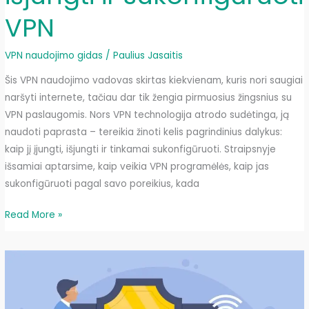
VPN
VPN naudojimo gidas
/
Paulius Jasaitis
Šis VPN naudojimo vadovas skirtas kiekvienam, kuris nori saugiai
naršyti internete, tačiau dar tik žengia pirmuosius žingsnius su
VPN paslaugomis. Nors VPN technologija atrodo sudėtinga, ją
naudoti paprasta – tereikia žinoti kelis pagrindinius dalykus:
kaip jį įjungti, išjungti ir tinkamai sukonfigūruoti. Straipsnyje
išsamiai aptarsime, kaip veikia VPN programėlės, kaip jas
sukonfigūruoti pagal savo poreikius, kada
VPN
Read More »
naudojimo
vadovas:
kaip
įjungti,
išjungti