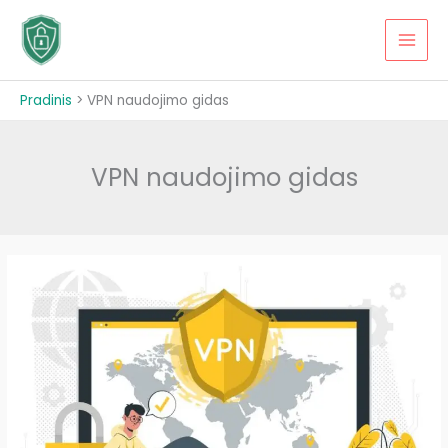
Pereiti
prie
MAI
turinio
MEN
Pradinis
VPN naudojimo gidas
VPN naudojimo gidas