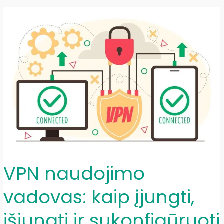
VPN?
VPN naudojimo
vadovas: kaip įjungti,
išjungti ir sukonfigūruoti