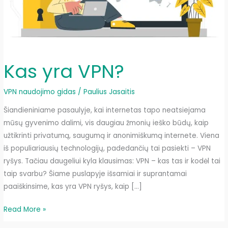
Kas yra VPN?
VPN naudojimo gidas
/
Paulius Jasaitis
Šiandieniniame pasaulyje, kai internetas tapo neatsiejama
mūsų gyvenimo dalimi, vis daugiau žmonių ieško būdų, kaip
užtikrinti privatumą, saugumą ir anonimiškumą internete. Viena
iš populiariausių technologijų, padedančių tai pasiekti – VPN
ryšys. Tačiau daugeliui kyla klausimas: VPN – kas tas ir kodėl tai
taip svarbu? Šiame puslapyje išsamiai ir suprantamai
paaiškinsime, kas yra VPN ryšys, kaip […]
Kas
Read More »
yra